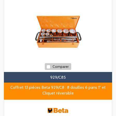
Comparer
929/C85
Coffret 13 pièces Beta 929/C8 : 8 douilles 6 pans 1" et
Cliquet réversible