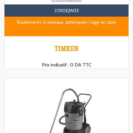
21310EJW33
Roulements à rouleaux sphériques-Cage en acier
Prix indicatif :
0 DA TTC