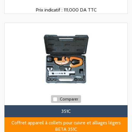
Prix indicatif :
111,000 DA TTC
Comparer
351C
Coffret appareil à collets pour cuivre et alliages légers
BETA 351C