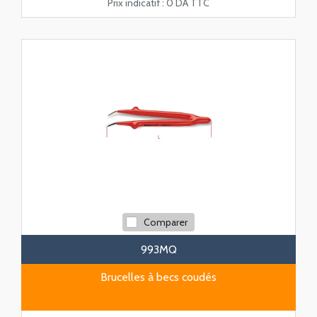
Prix indicatif :
0 DA TTC
Comparer
993MQ
Brucelles à becs coudés