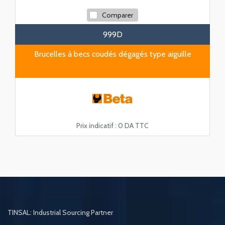
Comparer
999D
Brucelles à becs coudés dégagés type aiguille
Prix indicatif :
0 DA TTC
TINSAL: Industrial Sourcing Partner