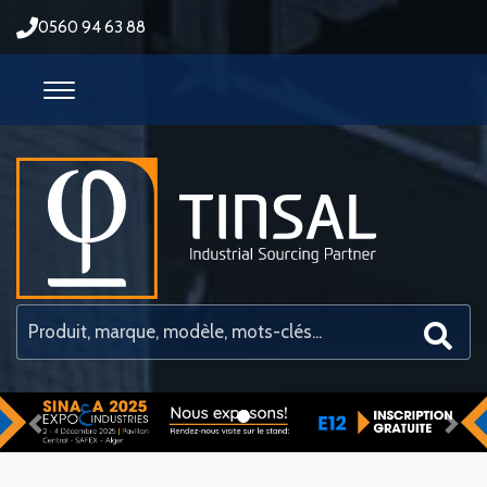
0560 94 63 88
Previous
Nex