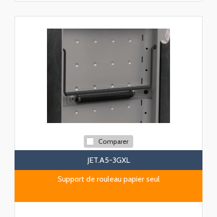
Comparer
JET.A5-3GXL
Support de rouleau papier seul