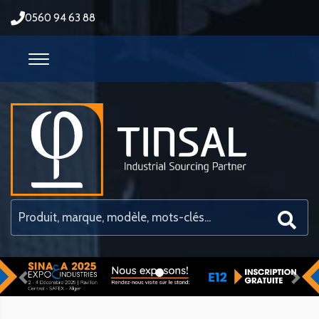
0560 94 63 88
Previous
Nex