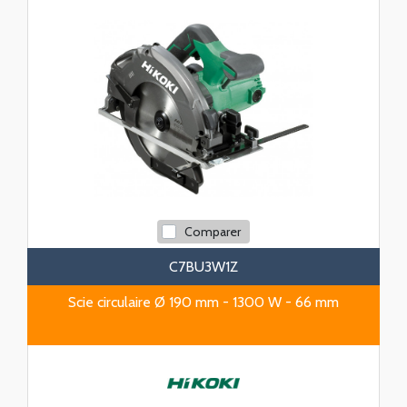
Comparer
C7BU3W1Z
Scie circulaire Ø 190 mm - 1300 W - 66 mm