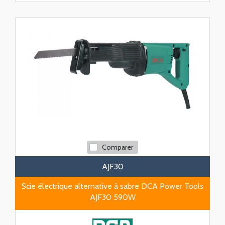
Comparer
AJF30
Scie électrique alternative à sabre DCA Power Tools
AJF30 590W