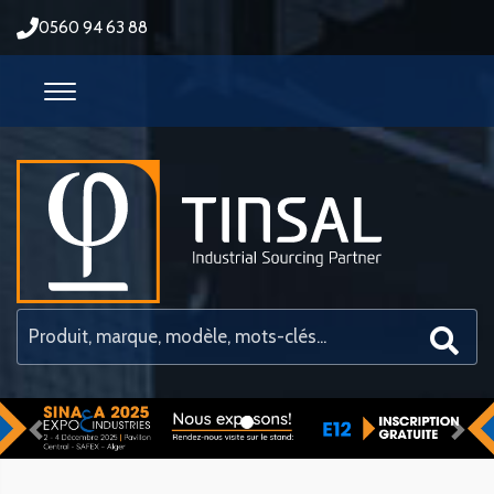
0560 94 63 88
Previous
Nex