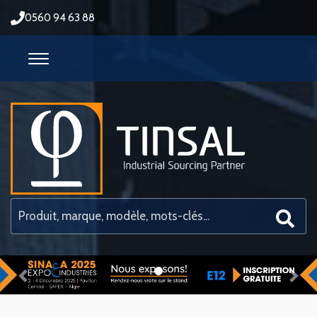
0560 94 63 88
Previous
Nex