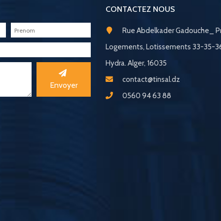
CONTACTEZ NOUS
Rue Abdelkader Gadouche_ Pr
Logements, Lotissements 33-35-
Hydra. Alger, 16035
contact@tinsal.dz
Envoyer
0560 94 63 88