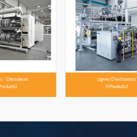
s - Dérouleurs
Lignes D'extrusions
Produits)
(1 Produits)