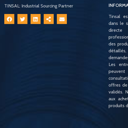
INFORM
TINSAL: Industrial Sourcing Partner
Tinsal e
dans le s
direct
professio
des produ
détaillé
demandes
Les entr
peuvent
consulta
offres de
validés. N
aux ache
produits d