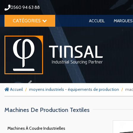
0560 94 63 88
CATÉGORIES
ACCUEIL
MARQUES
Previous
Accueil
moyens industriels - équipements de production
mach
Machines De Production Textiles
Machines À Coudre Industrielles