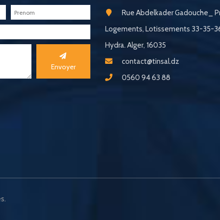
Rue Abdelkader Gadouche_ Pr
Logements, Lotissements 33-35-
Hydra. Alger, 16035
contact@tinsal.dz
Envoyer
0560 94 63 88
s.