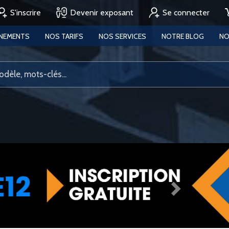
S'inscrire
Devenir exposant
Se connecter
ENEMENTS
NOS TARIFS
NOS SERVICES
NOTRE BLOG
NO
Next