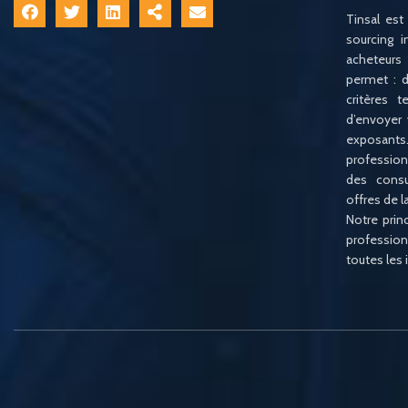
Tinsal est
sourcing i
acheteurs
permet : d
critères 
d’envoyer
exposan
profession
des consu
offres de 
Notre princ
profession
toutes les 