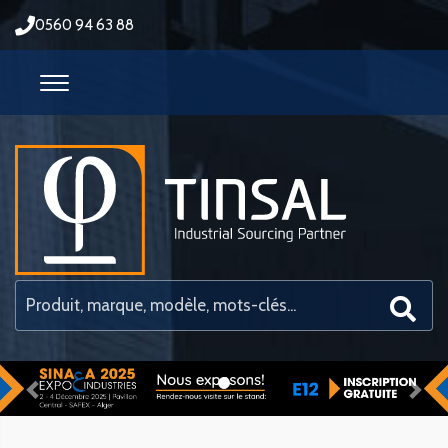
0560 94 63 88
Previous
Nex