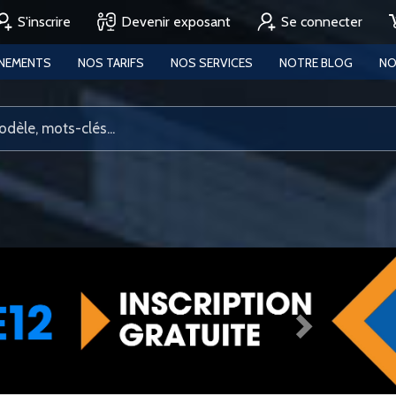
S'inscrire
Devenir exposant
Se connecter
ENEMENTS
NOS TARIFS
NOS SERVICES
NOTRE BLOG
NO
Next