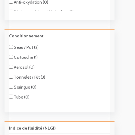
Anti-oxydation (0)
Résistante à l'eau / Hydrofuge (3)
Résistante aux produits chimiques (0)
Haute pression (7)
Conditionnement
Haute température (0)
Seau / Pot (2)
Basse température (7)
Cartouche (1)
Faible viscosité (0)
Aérosol (0)
Haute viscosité (3)
Tonnelet / Fût (3)
Inodore (0)
Seringue (0)
Soluble à l’eau (0)
Tube (0)
Insoluble à l’eau (0)
Ininflammable (0)
Non toxique (0)
Indice de fluidité (NLGI)
Faible vitesse (0)