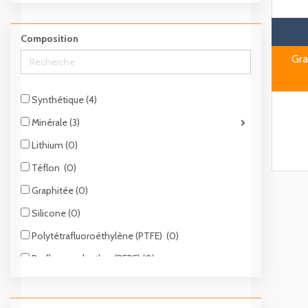
Composition
Gra
Synthétique (4)
Minérale (3)
Lithium (0)
Téflon (0)
Graphitée (0)
Silicone (0)
Polytétrafluoroéthylène (PTFE) (0)
Perfluoropolyether (PFPE) (0)
Poudre de cuivre (0)
Polyurée (0)