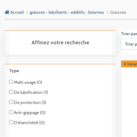
Accueil
graisses - lubrifiants - additifs - bitumes
Graisses
Trier pa
Affinez votre recherche
Trier 
4 Varia
Type
Multi-usage (0)
De lubrification (7)
De protection (3)
Anti-grippage (0)
D'étanchéité (0)