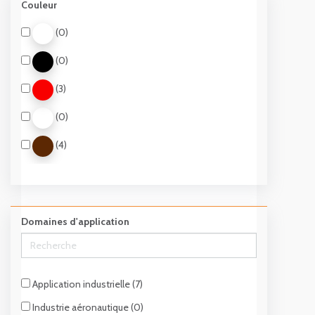
Couleur
Calcium anhydre (3)
(0)
Sulfonate de calcium (4)
(0)
(3)
(0)
(4)
Domaines d'application
Application industrielle (7)
Industrie aéronautique (0)