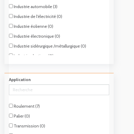
Industrie automobile (3)
Industrie de l'électricité (0)
Industrie éolienne (0)
Industrie électronique (0)
Industrie sidérurgique /métallurgique (0)
Industrie plastique (0)
Industrie minière (3)
Applications médicales (0)
Application
Industrie pharmaceutique (0)
Industrie chimique (0)
Industrie agroalimentaire (4)
Roulement (7)
Industrie textile (0)
Palier (0)
Industrie du bois (0)
Transmission (0)