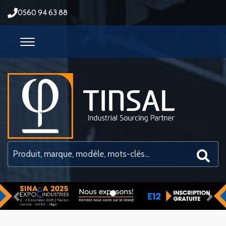
0560 94 63 88
Previous
Nex