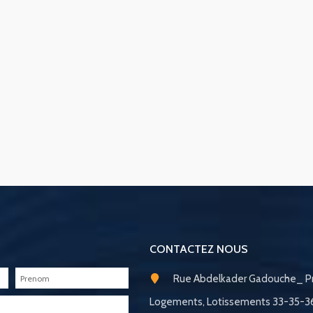
CONTACTEZ NOUS
Rue Abdelkader Gadouche_ Pr
Logements, Lotissements 33-35-