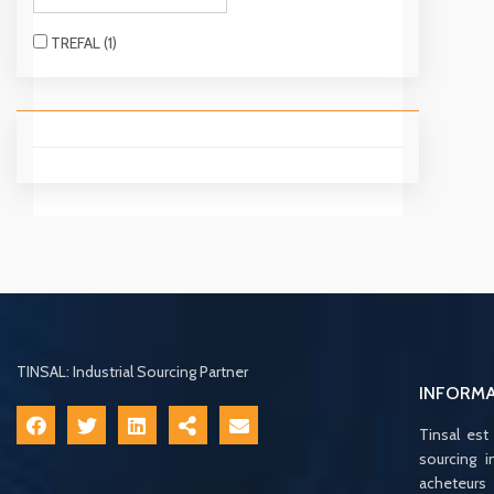
TREFAL (1)
TINSAL: Industrial Sourcing Partner
INFORM
Tinsal est
sourcing i
acheteurs