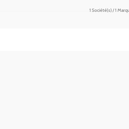
1 Société(s)
1 Marq