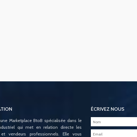
ATION
ÉCRIVEZ NOUS
 une Marketplace BtoB spécialisée dans le
ndustriel qui met en relation directe les
 et vendeurs professionnels. Elle vous