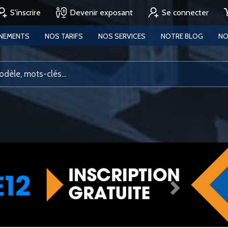
S'inscrire
Devenir exposant
Se connecter
ENEMENTS
NOS TARIFS
NOS SERVICES
NOTRE BLOG
NO
Next