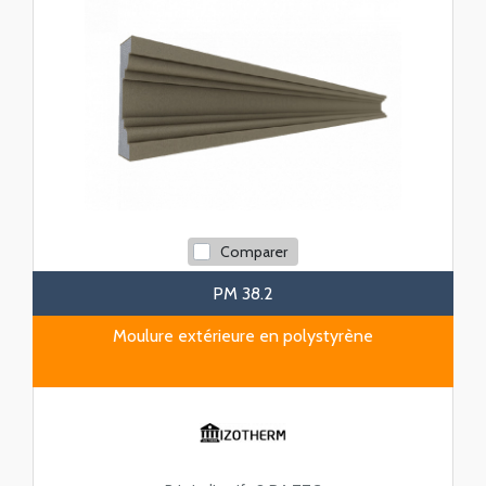
Comparer
PM 38.2
Moulure extérieure en polystyrène