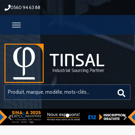
0560 94 63 88
Previous
Nex