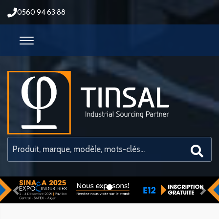
0560 94 63 88
Previous
Nex