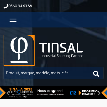
0560 94 63 88
Previous
Nex