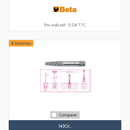
Prix indicatif :
0 DA TTC
Vidéo
8 Variantes
Comparer
1430/...