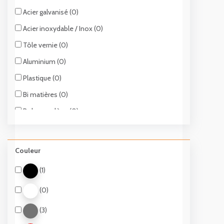
Plateaux inclinables /orientables (0)
Acier galvanisé (0)
Rotative (0)
Acier inoxydable / Inox (0)
Poignet télescopique (0)
Tôle vernie (0)
Aluminium (0)
Plastique (0)
Bi matières (0)
Polypropylène (0)
Couleur
(1)
(0)
(3)