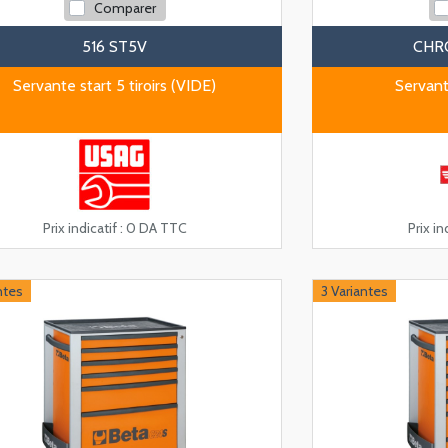
Comparer
516 ST5V
CHR
Servante start 5 tiroirs (VIDE)
Servant
Prix indicatif :
0 DA TTC
Prix ind
ntes
3 Variantes