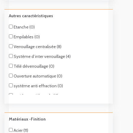
Autres caractéristiques
Etanche (0)
Empilables (0)
Verrouillage centralisée (8)
Système d’inter verrouillage (4)
Télé déverrouillage (0)
Ouverture automatique (0)
système anti effraction (0)
système anti bascule (4)
système d’identification RFID (0)
Esd anti statique (0)
Matériaux -Finition
Gestion automatique des outils (0)
Acier (11)