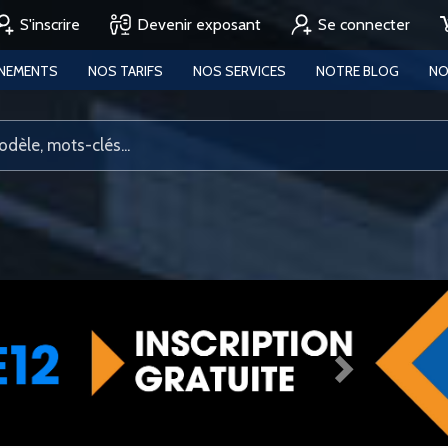
S'inscrire
Devenir exposant
Se connecter
ENEMENTS
NOS TARIFS
NOS SERVICES
NOTRE BLOG
NO
Next