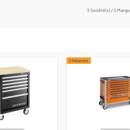
3 Société(s)
3 Marqu
3 Variantes