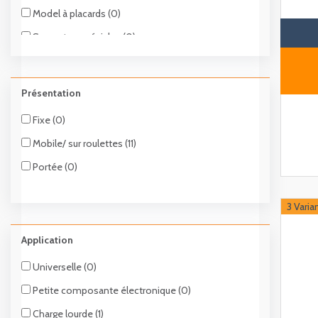
Model à placards (0)
Servantes spéciales (0)
Présentation
Fixe (0)
Mobile/ sur roulettes (11)
Portée (0)
3 Varia
Application
Universelle (0)
Petite composante électronique (0)
Charge lourde (1)