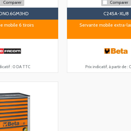
Comparer
Comparer
ONO.6GM3HD
C24SA-XL/8
e mobile 6 tiroirs
Servante mobile extra-larg
icatif :
0 DA TTC
Prix indicatif, à partir de :