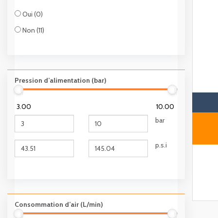
Oui (0)
Non (11)
Pression d’alimentation (bar)
3.00
10.00
bar
p.s.i
Consommation d’air (L/min)