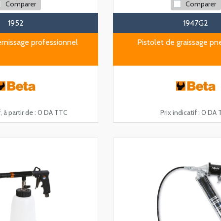
Comparer
Comparer
1952
1947G2
ernissage professionnel
Pistolet de graissage p
, à partir de :
0 DA TTC
Prix indicatif :
0 DA 