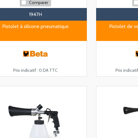
Comparer
1947H
Pistolet à silicone pneumatique
Pistolet de v
Prix indicatif :
0 DA TTC
Prix indicatif