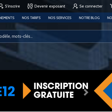
S'inscrire
Devenir exposant
Se connecter
ENEMENTS
NOS TARIFS
NOS SERVICES
NOTRE BLOG
NO
Next