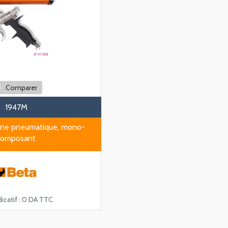
Comparer
1947M
icone pneumatique, mono-
composant
icatif :
0 DA TTC