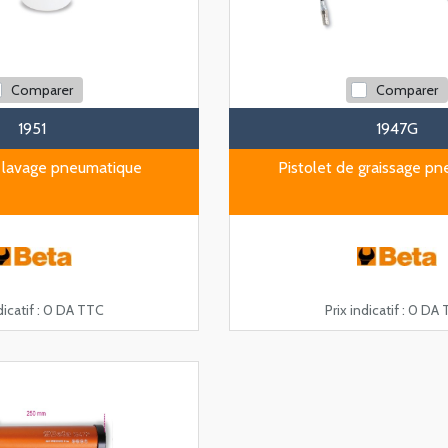
Comparer
Comparer
1951
1947G
e lavage pneumatique
Pistolet de graissage p
icatif :
0 DA TTC
Prix indicatif :
0 DA 