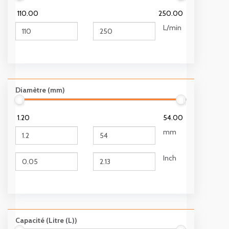
110.00
250.00
L/min
Diamètre (mm)
1.20
54.00
mm
Inch
Capacité (Litre (L))