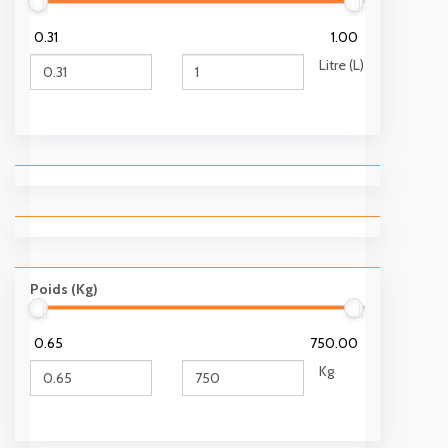
0.31
1.00
Litre (L)
Poids (Kg)
0.65
750.00
Kg