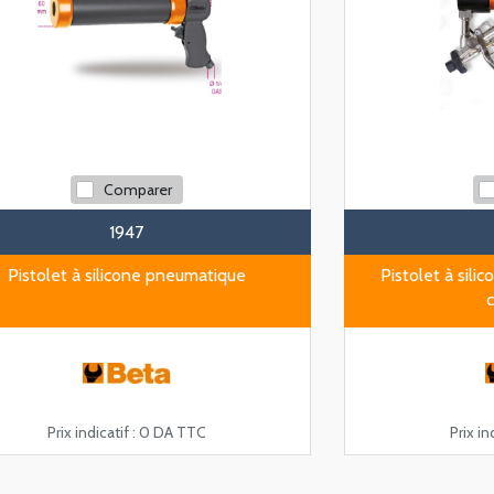
Comparer
1947
Pistolet à silicone pneumatique
Pistolet à sil
Prix indicatif :
0 DA TTC
Prix ind