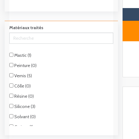
Matériaux traités
Mastic (1)
Peinture (0)
Vernis (5)
Côlle (0)
Résine (0)
Silicone (3)
Solvant (0)
Graisse (1)
Scellants chimiques (2)