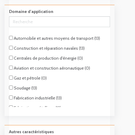
Carrelage (13)
Domaine d'application
Béton (0)
Pierre (0)
Asphalte (0)
Automobile et autres moyens de transport (13)
Plaques métalliques (13)
Construction et réparation navales (13)
Lingots et plaques (0)
Centrales de production d'énergie (0)
Métaux non ferreux (13)
Aviation et construction aéronautique (0)
Alliage et superalliages (13)
Gaz et pétrole (0)
Pièces en acier (0)
Soudage (13)
Rails et poutres (0)
Fabrication industrielle (13)
Coulage et fonte brute (0)
Fabrication métallique (13)
Billettes et barres (0)
Produits d'emballage (13)
Bois (0)
Applications nucléaires (0)
Autres caractéristiques