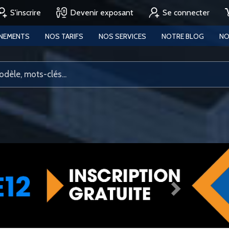
S'inscrire
Devenir exposant
Se connecter
ENEMENTS
NOS TARIFS
NOS SERVICES
NOTRE BLOG
NO
Next