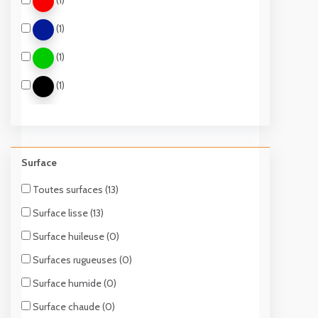
(1)
(1)
(1)
(1)
(1)
(1)
Surface
(1)
Toutes surfaces (13)
(2)
Surface lisse (13)
(1)
Surface huileuse (0)
(1)
Surfaces rugueuses (0)
Surface humide (0)
Surface chaude (0)