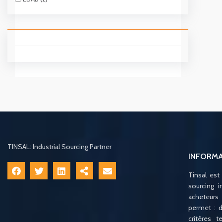
TINSAL: Industrial Sourcing Partner
INFORM
Tinsal est
sourcing i
acheteurs
permet : d
critères 