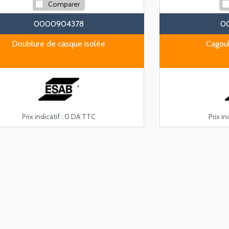
Comparer
0000904378
0
Doublure de casque isolée
Cagou
Prix indicatif :
0 DA TTC
Prix ind