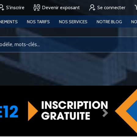
S'inscrire
Devenir exposant
Se connecter
ENEMENTS
NOS TARIFS
NOS SERVICES
NOTRE BLOG
NO
Next