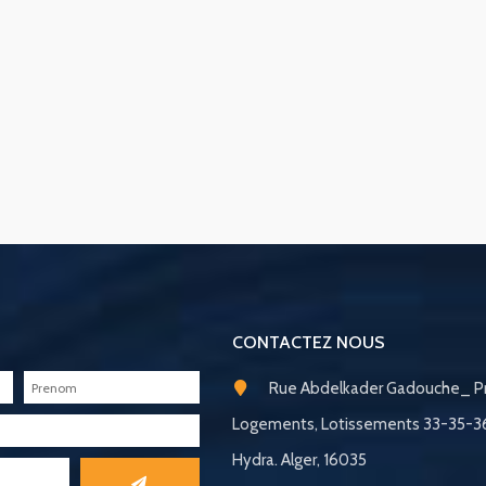
CONTACTEZ NOUS
Rue Abdelkader Gadouche_ Pr
Logements, Lotissements 33-35-
Hydra. Alger, 16035