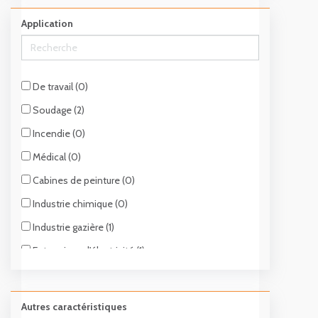
Laine (0)
Application
Polyéthylène (0)
Polypropylène (0)
Polyamide (0)
De travail (0)
Fibre antistatique (1)
Soudage (2)
Modacrylique (1)
Incendie (0)
Coton (1)
Médical (0)
Cabines de peinture (0)
Industrie chimique (0)
Industrie gazière (1)
Entreprisse d'électricité (1)
Blanchisseries industrielles (1)
Atmosphères explosives (zones ATEX) (1)
Autres caractéristiques