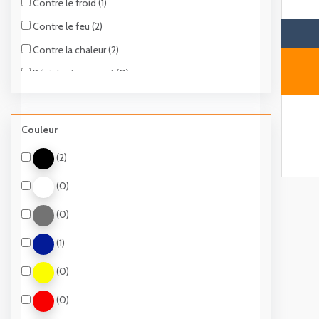
Contre le froid (1)
Contre le feu (2)
Contre la chaleur (2)
Résistante au vent (0)
Contre les arcs électriques (1)
Impacts à grande vitesse (0)
Couleur
Antistatique (1)
(2)
(0)
(0)
(1)
(0)
(0)