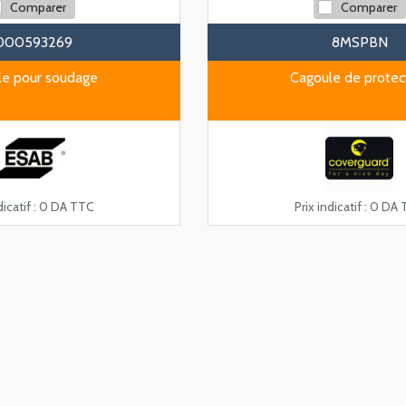
Comparer
Comparer
000593269
8MSPBN
le pour soudage
Cagoule de protec
icatif :
0 DA TTC
Prix indicatif :
0 DA 