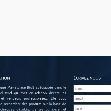
ATION
ÉCRIVEZ NOUS
 une Marketplace BtoB spécialisée dans le
ndustriel qui met en relation directe les
 et vendeurs professionnels. Elle vous
e rechercher des produits sur la base de
techniques détaillés, de les comparer et