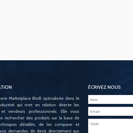
ATION
ÉCRIVEZ NOUS
 une Marketplace BtoB spécialisée dans le
ndustriel qui met en relation directe les
 et vendeurs professionnels. Elle vous
e rechercher des produits sur la base de
techniques détaillés, de les comparer et
 vos demandes de devis directement aux