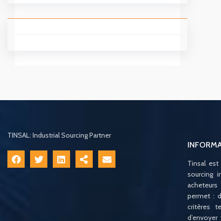
TINSAL: Industrial Sourcing Partner
INFORM
Tinsal est
sourcing i
acheteurs
permet : d
critères 
d’envoyer