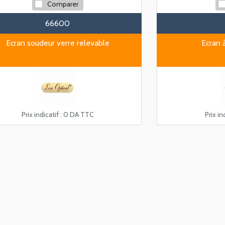
Comparer
66600
Ecran soudeur verre relevable
Ecran 
Prix indicatif :
0 DA TTC
Prix ind