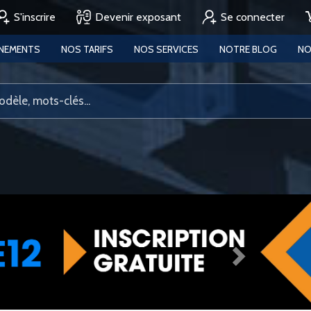
S'inscrire
Devenir exposant
Se connecter
ENEMENTS
NOS TARIFS
NOS SERVICES
NOTRE BLOG
NO
Next