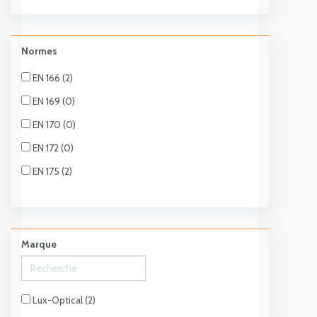
Lavable (0)
A main intérieure (1)
Normes
Relevable (0)
EN 166 (2)
EN 169 (0)
EN 170 (0)
EN 172 (0)
EN 175 (2)
Marque
Lux-Optical (2)