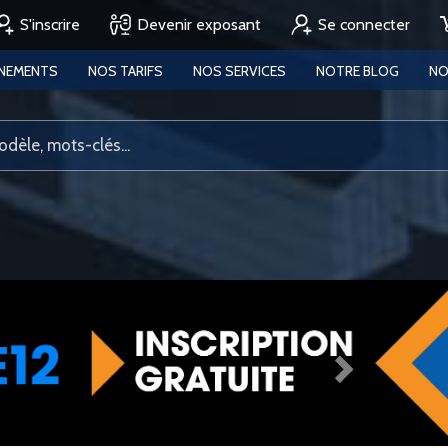
S'inscrire
Devenir exposant
Se connecter
ENEMENTS
NOS TARIFS
NOS SERVICES
NOTRE BLOG
NO
Next