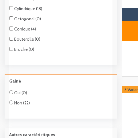
Cylindrique (18)
Octogonal (0)
Conique (4)
Bouterolle (0)
Broche (0)
Gainé
3 Varia
Oui (0)
Non (22)
Autres caractéristiques