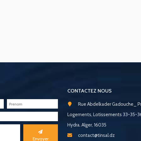
CONTACTEZ NOUS
Rue Abdelkader Gadouche_ Pr
Logements, Lotissements 33-35-
Hydra. Alger, 16035
contact@tinsal.dz
Envoyer