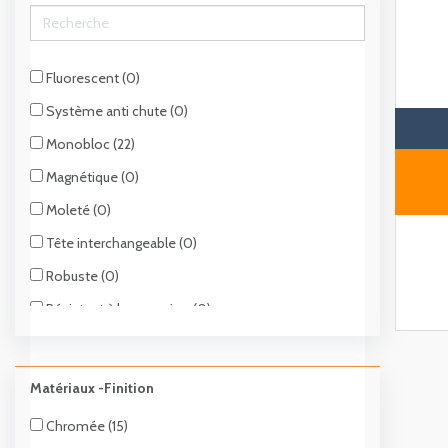
Fluorescent (0)
Système anti chute (0)
Monobloc (22)
Magnétique (0)
Moleté (0)
Tête interchangeable (0)
Robuste (0)
Résistant à la corrosion (0)
Pour carrosserie (0)
Matériaux -Finition
Chromée (15)