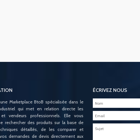
ATION
ÉCRIVEZ NOUS
 une Marketplace BtoB spécialisée dans le
ndustriel qui met en relation directe les
 et vendeurs professionnels. Elle vous
e rechercher des produits sur la base de
techniques détaillés, de les comparer et
 vos demandes de devis directement aux