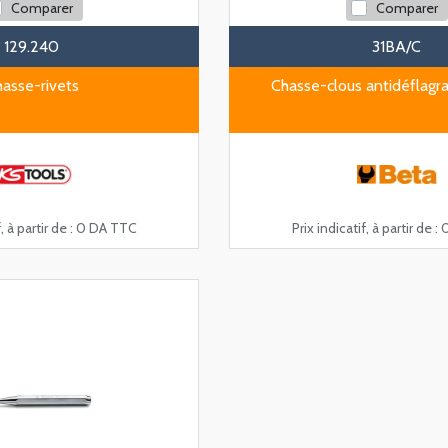
Comparer
Comparer
129.240
31BA/C
asse-rivets
Chasse-clous antidéflagr
, à partir de :
0 DA TTC
Prix indicatif, à partir de :