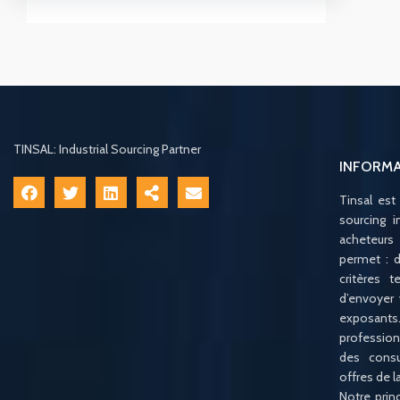
TINSAL: Industrial Sourcing Partner
INFORM
Tinsal est
sourcing i
acheteurs
permet : d
critères 
d’envoyer
exposan
profession
des consu
offres de 
Notre princ