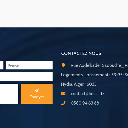
CONTACTEZ NOUS
Rue Abdelkader Gadouche_ Pr
Logements, Lotissements 33-35-
Hydra. Alger, 16035
contact@tinsal.dz
Envoyer
0560 94 63 88