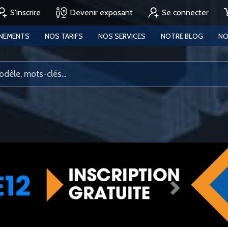
S'inscrire
Devenir exposant
Se connecter
ENEMENTS
NOS TARIFS
NOS SERVICES
NOTRE BLOG
NO
Next