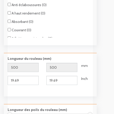
Anti éclaboussures (0)
A haut rendement (0)
Absorbant (0)
Couvrant (0)
A finition semi-tendue (0)
A étui de stockage (0)
Longueur du rouleau (mm)
mm
Inch
Longueur des poils du rouleau (mm)