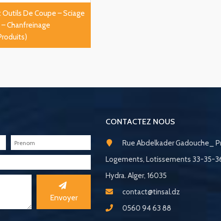
t Outils De Coupe – Sciage
 – Chanfreinage
Produits)
CONTACTEZ NOUS
Rue Abdelkader Gadouche_ Pr
Logements, Lotissements 33-35-
Hydra. Alger, 16035
contact@tinsal.dz
Envoyer
0560 94 63 88