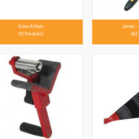
Scies À Main
Limes -
(12 Produits)
(62