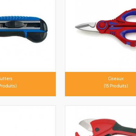
utters
Ciseaux
Produits)
(15 Produits)