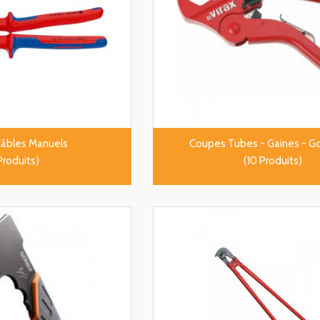
âbles Manuels
Coupes Tubes - Gaines - G
Produits)
(10 Produits)