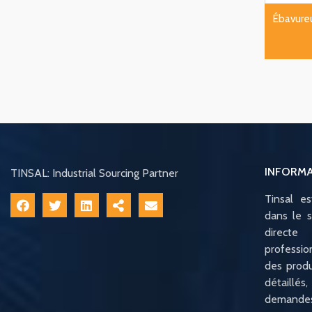
Ébavureu
INFORM
TINSAL: Industrial Sourcing Partner
Tinsal e
dans le s
direct
professio
des produ
détaillé
demandes