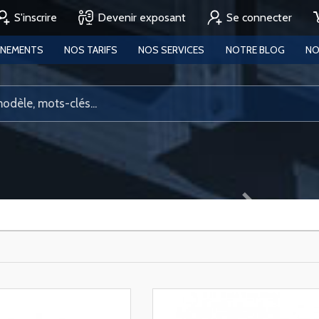
S'inscrire
Devenir exposant
Se connecter
ENEMENTS
NOS TARIFS
NOS SERVICES
NOTRE BLOG
NO
Next