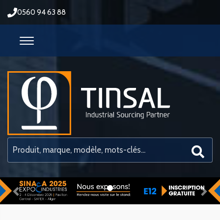
0560 94 63 88
Previous
Nex