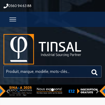
0560 94 63 88
Previous
Nex