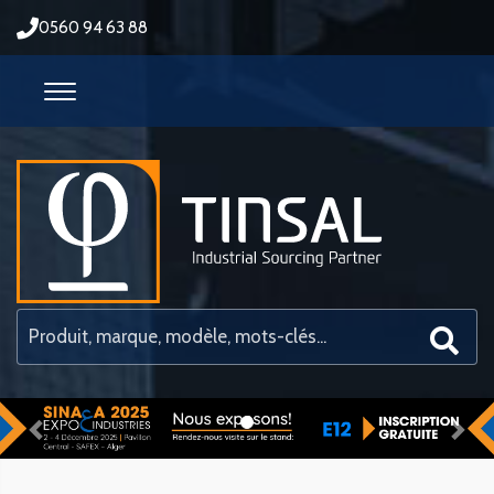
0560 94 63 88
Previous
Nex