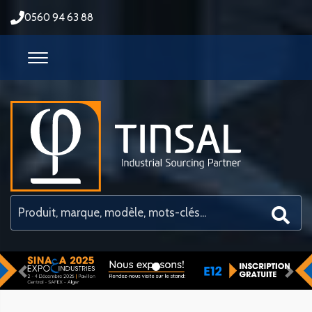
0560 94 63 88
Previous
Nex