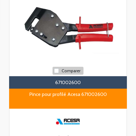
Comparer
671002600
Pince pour profilé Acesa 671002600