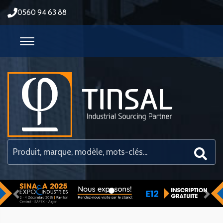
0560 94 63 88
Previous
Nex