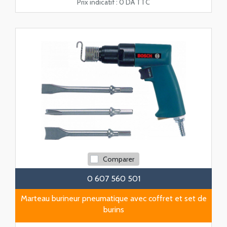
Prix indicatif :
0 DA TTC
Comparer
0 607 560 501
Marteau burineur pneumatique avec coffret et set de
burins