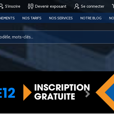
S'inscrire
Devenir exposant
Se connecter
ENEMENTS
NOS TARIFS
NOS SERVICES
NOTRE BLOG
NO
Next