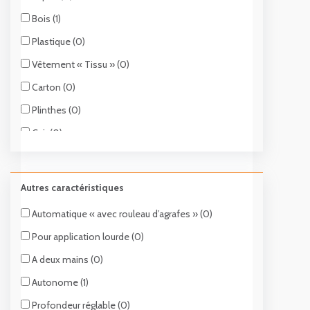
Bois (1)
Plastique (0)
Vêtement « Tissu » (0)
Carton (0)
Plinthes (0)
Cuir (0)
Revêtements et isolants (1)
Panneau Osb (1)
Autres caractéristiques
Contreplaqué (0)
Automatique « avec rouleau d’agrafes » (0)
Panneaux de contreventement (0)
Pour application lourde (0)
Moquette/Tapis (0)
A deux mains (0)
Plaque de plâtre (1)
Autonome (1)
Treillis métallique (1)
Profondeur réglable (0)