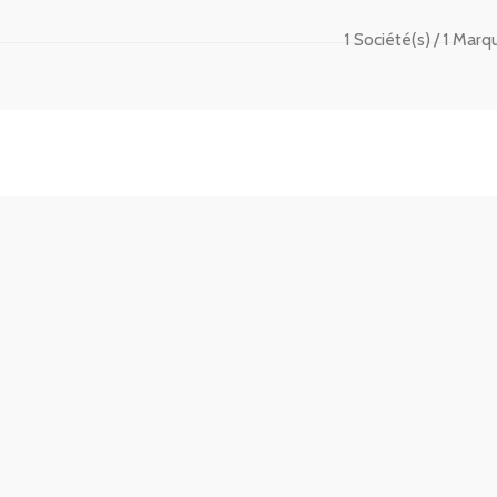
1 Société(s)
1 Marq