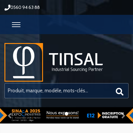
0560 94 63 88
Previous
Nex